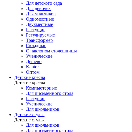
Для детского сада
Для девочек
Для мальчиков
Одноместные
Двухместные
Растущие
Регулируемые
Трансформер
Складные
С наклоном столешницы
Ученические
Дешево
Kantor
Оптом
Детские кресла
Детские кресла
Компьютерные
Для письменного стола
Растущие
Ученические
Для школьников
Детские стулья
Детские стулья
Для школьников
Для письменного стола