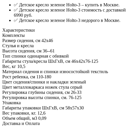
✅ Детское кресло зеленое Holto-3 – купить в Москве.
✅ Детское кресло зеленое Holto-3 стоимость с доставкой
6990 руб.
✅ Детское кресло зеленое Holto-3 недорого в Москве.
Характеристики
Комплекты
Размер сидения, см
42х46
Стулья и кресла
Высота сидения, см
36--61
Тип спинки
одинарная с обивкой
Габариты стула/кресла ШхГхВ, см
46х42х76-125
Вес, кг
10,5
Материал сидения и спинки
износостойкий текстиль
Рост ребенка, см
110-180
Цвет сидения/спинки и накладки
зеленый
Цвет металлокаркаса ножек стула
серый
Регулировка глубины сидения, см
26-33
Регулировка высоты спинки, см.
76-125
Упаковка
Габариты упаковки ШхГхВ, см
58х57х30
Вес упаковки, кг.
12,6
Объем общий, м3
0,09
Доставка и Оплата