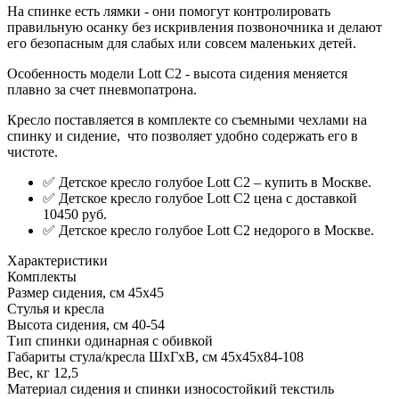
На спинке есть лямки - они помогут контролировать
правильную осанку без искривления позвоночника и делают
его безопасным для слабых или совсем маленьких детей.
Особенность модели Lott С2 - высота сидения меняется
плавно за счет пневмопатрона.
Кресло поставляется в комплекте со съемными чехлами на
спинку и сидение, что позволяет удобно содержать его в
чистоте.
✅ Детское кресло голубое Lott С2 – купить в Москве.
✅ Детское кресло голубое Lott С2 цена с доставкой
10450 руб.
✅ Детское кресло голубое Lott С2 недорого в Москве.
Характеристики
Комплекты
Размер сидения, см
45х45
Стулья и кресла
Высота сидения, см
40-54
Тип спинки
одинарная с обивкой
Габариты стула/кресла ШхГхВ, см
45х45х84-108
Вес, кг
12,5
Материал сидения и спинки
износостойкий текстиль