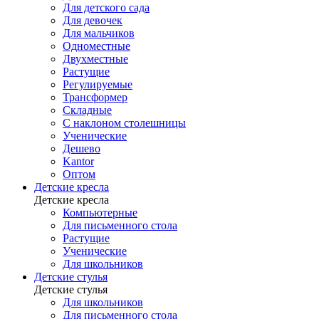
Для детского сада
Для девочек
Для мальчиков
Одноместные
Двухместные
Растущие
Регулируемые
Трансформер
Складные
С наклоном столешницы
Ученические
Дешево
Kantor
Оптом
Детские кресла
Детские кресла
Компьютерные
Для письменного стола
Растущие
Ученические
Для школьников
Детские стулья
Детские стулья
Для школьников
Для письменного стола