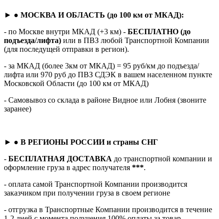
► ●
МОСКВА И ОБЛАСТЬ (до 100 км от МКАД):
- по Москве внутри МКАД (+3 км) -
БЕСПЛАТНО (до
подъезда/лифта)
или в ПВЗ любой Транспортной Компании
(для последущей отправки в регион).
- за МКАД (более 3км от МКАД) = 95 руб/км до подъезда/
лифта или 970 руб до ПВЗ СДЭК в вашем населенном пункте
Московской Области (до 100 км от МКАД)
- Самовывоз со склада в районе Видное или Лобня (звоните
заранее)
► ●
В РЕГИОНЫ РОССИИ и страны СНГ
-
БЕСПЛАТНАЯ ДОСТАВКА
до транспортной компании и
оформление груза в адрес получателя
***
.
- оплата самой Транспортной Компании производится
заказчиком при получении груза в своем регионе
- отгрузка в Транспортные Компании производится в течение
1-2 дней с момента получения 100% оплаты за товар