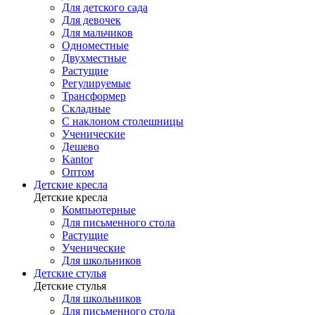
Для детского сада
Для девочек
Для мальчиков
Одноместные
Двухместные
Растущие
Регулируемые
Трансформер
Складные
С наклоном столешницы
Ученические
Дешево
Kantor
Оптом
Детские кресла
Детские кресла
Компьютерные
Для письменного стола
Растущие
Ученические
Для школьников
Детские стулья
Детские стулья
Для школьников
Для письменного стола