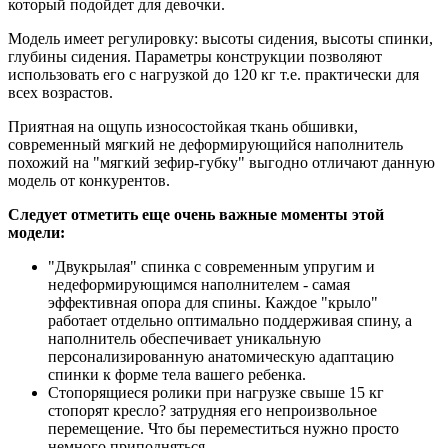
который подойдет для девочки.
Модель имеет регулировку: высоты сидения, высоты спинки,
глубины сидения. Параметры конструкции позволяют
использовать его с нагрузкой до 120 кг т.е. практически для
всех возрастов.
Приятная на ощупь износостойкая ткань обшивки,
современный мягкий не деформирующийся наполнитель
похожий на "мягкий зефир-губку" выгодно отличают данную
модель от конкурентов.
Следует отметить еще очень важные моменты этой
модели:
"Двукрылая" спинка с современным упругим и
недеформирующимся наполнителем - самая
эффективная опора для спины. Каждое "крыло"
работает отдельно оптимально поддерживая спину, а
наполнитель обеспечивает уникальную
персонализированную анатомическую адаптацию
спинки к форме тела вашего ребенка.
Стопорящиеся ролики при нагрузке свыше 15 кг
стопорят кресло? затрудняя его непроизвольное
перемещение. Что бы переместиться нужно просто
немного приподняться.