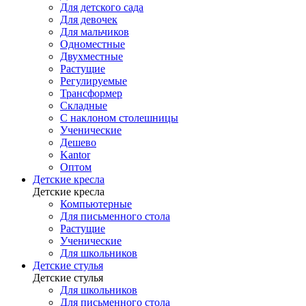
Для детского сада
Для девочек
Для мальчиков
Одноместные
Двухместные
Растущие
Регулируемые
Трансформер
Складные
С наклоном столешницы
Ученические
Дешево
Kantor
Оптом
Детские кресла
Детские кресла
Компьютерные
Для письменного стола
Растущие
Ученические
Для школьников
Детские стулья
Детские стулья
Для школьников
Для письменного стола