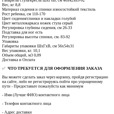
Габариты стула/кресла ШхГхВ, см
46х42х83-92
Вес, кг
8,8
Материал сидения и спинки
износостойкий текстиль
Рост ребенка, см
110-170
Цвет сидения/спинки и накладки
голубой
Цвет металлокаркаса ножек стула
серый
Регулировка глубины сидения, см
26-33
Подставка для ног
есть
Регулировка высоты спинки, см.
83-92
Упаковка
Габариты упаковки ШхГхВ, см
56х54х31
Вес упаковки, кг.
10,1
Объем общий, м3
0,09
Доставка и Оплата
✅
ЧТО ТРЕБУЕТСЯ ДЛЯ ОФОРМЛЕНИЯ ЗАКАЗА
Вы можете сделать заказ через корзину, пройдя регистрацию
на сайте, либо не регистрируясь пойти про упрощенному
пути - Предоставьте пожалуйста как минимум
- Имя (Лучше ФИО) контактного лица
- Телефон контактного лица
- Адрес доставки