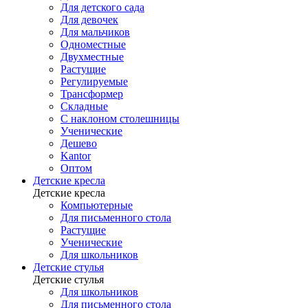
Для детского сада
Для девочек
Для мальчиков
Одноместные
Двухместные
Растущие
Регулируемые
Трансформер
Складные
С наклоном столешницы
Ученические
Дешево
Kantor
Оптом
Детские кресла
Детские кресла
Компьютерные
Для письменного стола
Растущие
Ученические
Для школьников
Детские стулья
Детские стулья
Для школьников
Для письменного стола