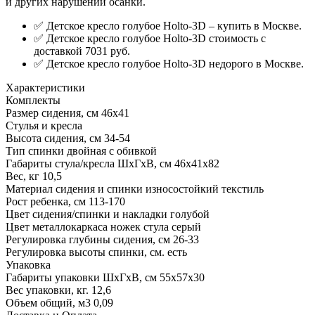
и других нарушений осанки.
✅ Детское кресло голубое Holto-3D – купить в Москве.
✅ Детское кресло голубое Holto-3D стоимость с
доставкой 7031 руб.
✅ Детское кресло голубое Holto-3D недорого в Москве.
Характеристики
Комплекты
Размер сидения, см
46х41
Стулья и кресла
Высота сидения, см
34-54
Тип спинки
двойная с обивкой
Габариты стула/кресла ШхГхВ, см
46х41х82
Вес, кг
10,5
Материал сидения и спинки
износостойкий текстиль
Рост ребенка, см
113-170
Цвет сидения/спинки и накладки
голубой
Цвет металлокаркаса ножек стула
серый
Регулировка глубины сидения, см
26-33
Регулировка высоты спинки, см.
есть
Упаковка
Габариты упаковки ШхГхВ, см
55х57х30
Вес упаковки, кг.
12,6
Объем общий, м3
0,09