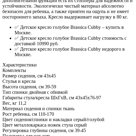
дополнительной функции есть их стопперы для надежности и
устойчивости. Экологически чистый материал абсолютно
безопасен для ребенка, а также приятен на ощупь и не имеет
постороннего запаха. Кресло выдерживает нагрузку в 80 кг.
✅ Детское кресло голубое Brassica Cubby – купить в
Москве.
✅ Детское кресло голубое Brassica Cubby стоимость с
доставкой 10990 руб.
✅ Детское кресло голубое Brassica Cubby недорого в
Москве.
Характеристики
Комплекты
Размер сидения, см
43х45
Стулья и кресла
Высота сидения, см
39-59
Тип спинки
двойная с обивкой
Габариты стула/кресла ШхГхВ, см
43х45х76-97
Вес, кг
11,2
Материал сидения и спинки
ткань
Рост ребенка, см
110-170
Цвет сидения/спинки и накладки
серый/голубой
Цвет металлокаркаса ножек стула
серый
Регулировка глубины сидения, см
39-45
Подставка для ног
есть