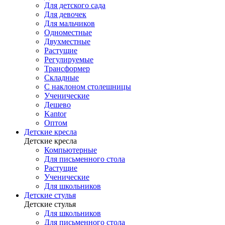
Для детского сада
Для девочек
Для мальчиков
Одноместные
Двухместные
Растущие
Регулируемые
Трансформер
Складные
С наклоном столешницы
Ученические
Дешево
Kantor
Оптом
Детские кресла
Детские кресла
Компьютерные
Для письменного стола
Растущие
Ученические
Для школьников
Детские стулья
Детские стулья
Для школьников
Для письменного стола