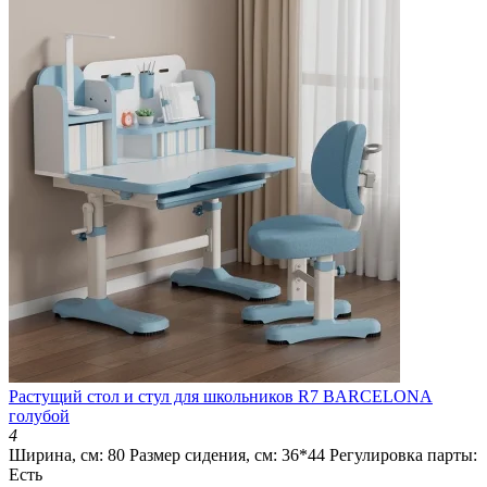
Растущий стол и стул для школьников R7 BARCELONA
голубой
4
Ширина, см:
80
Размер сидения, см:
36*44
Регулировка парты:
Есть