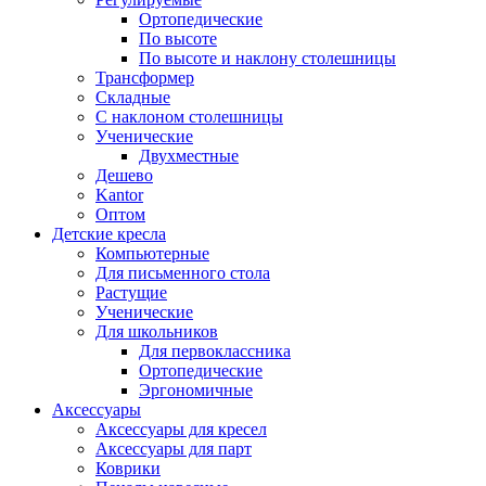
Ортопедические
По высоте
По высоте и наклону столешницы
Трансформер
Складные
С наклоном столешницы
Ученические
Двухместные
Дешево
Kantor
Оптом
Детские кресла
Компьютерные
Для письменного стола
Растущие
Ученические
Для школьников
Для первоклассника
Ортопедические
Эргономичные
Аксессуары
Аксессуары для кресел
Аксессуары для парт
Коврики